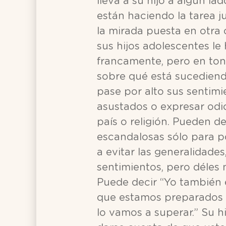
lleva a su hijo a algún l
están haciendo la tarea ju
la mirada puesta en otra
sus hijos adolescentes l
francamente, pero en tono
sobre qué está sucediend
pase por alto sus sentim
asustados o expresar odi
país o religión. Pueden d
escandalosas sólo para p
a evitar las generalidade
sentimientos, pero déles 
Puede decir “Yo también 
que estamos preparados 
lo vamos a superar.” Su h