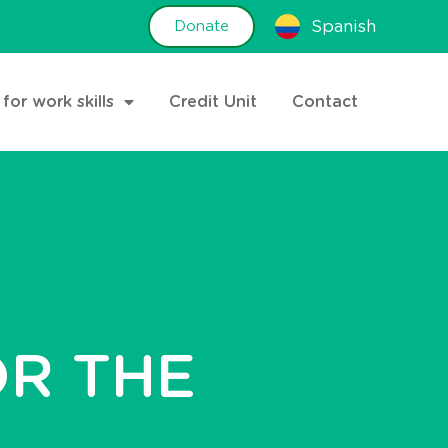
Spanish
Donate
 for work skills
Credit Unit
Contact
R THE