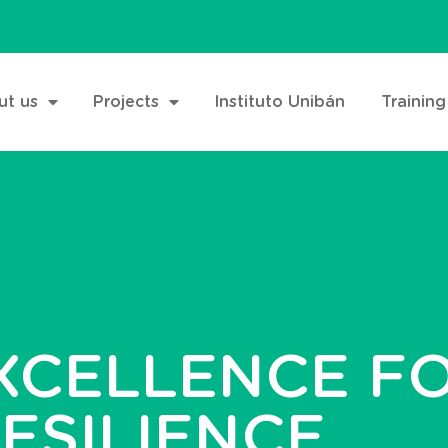
ut us
Projects
Instituto Unibán
Training
XCELLENCE FO
ESILIENCE